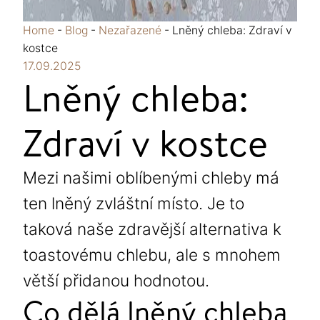
Home
-
Blog
-
Nezařazené
-
Lněný chleba: Zdraví v
kostce
17.09.2025
Lněný chleba:
Zdraví v kostce
Mezi našimi oblíbenými chleby má
ten lněný zvláštní místo. Je to
taková naše zdravější alternativa k
toastovému chlebu, ale s mnohem
větší přidanou hodnotou.
Co dělá lněný chleba