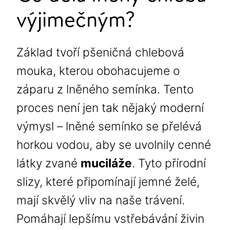
výjimečným?
Základ tvoří pšeničná chlebová
mouka, kterou obohacujeme o
záparu z lněného semínka. Tento
proces není jen tak nějaký moderní
výmysl – lněné semínko se přelévá
horkou vodou, aby se uvolnily cenné
látky zvané
muciláže
. Tyto přírodní
slizy, které připomínají jemné želé,
mají skvělý vliv na naše trávení.
Pomáhají lepšímu vstřebávání živin