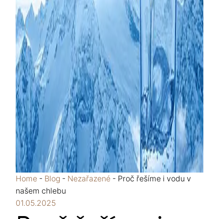
Home
-
Blog
-
Nezařazené
-
Proč řešíme i vodu v
našem chlebu
01.05.2025